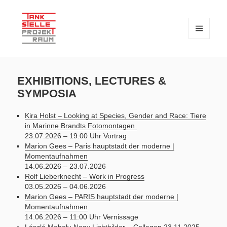
MENU
AND
WIDGETS
TANKSTELLE PROJEKTRAUM – seit 2018 eine private Initiative zur
TANKSTELLE PROJEKTRAUM
Verknüpfung von Kunst und Wissenschaft
EXHIBITIONS, LECTURES &
SYMPOSIA
Kira Holst – Looking at Species, Gender and Race: Tiere
in Marinne Brandts Fotomontagen
23.07.2026 – 19.00 Uhr Vortrag
Marion Gees – Paris hauptstadt der moderne |
Momentaufnahmen
14.06.2026 – 23.07.2026
Rolf Lieberknecht – Work in Progress
03.05.2026 – 04.06.2026
Marion Gees – PARIS hauptstadt der moderne |
Momentaufnahmen
14.06.2026 – 11:00 Uhr Vernissage
László Moholy-Nagy Lichtbilder – Collagen
23.11.2025 –