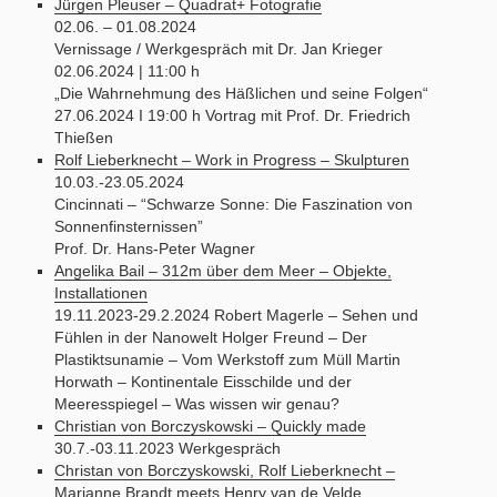
Jürgen Pleuser – Quadrat+ Fotografie
02.06. – 01.08.2024
Vernissage / Werkgespräch mit Dr. Jan Krieger
02.06.2024 | 11:00 h
„Die Wahrnehmung des Häßlichen und seine Folgen“
27.06.2024 I 19:00 h Vortrag mit Prof. Dr. Friedrich
Thießen
Rolf Lieberknecht – Work in Progress – Skulpturen
10.03.-23.05.2024
Cincinnati – “Schwarze Sonne: Die Faszination von
Sonnenfinsternissen”
Prof. Dr. Hans-Peter Wagner
Angelika Bail – 312m über dem Meer – Objekte,
Installationen
19.11.2023-29.2.2024 Robert Magerle – Sehen und
Fühlen in der Nanowelt Holger Freund – Der
Plastiktsunamie – Vom Werkstoff zum Müll Martin
Horwath – Kontinentale Eisschilde und der
Meeresspiegel – Was wissen wir genau?
Christian von Borczyskowski – Quickly made
30.7.-03.11.2023 Werkgespräch
Christan von Borczyskowski, Rolf Lieberknecht –
Marianne Brandt meets Henry van de Velde