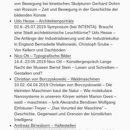
von Bewegung bei kinetischen Skulpturen Gerhard Dohrn
van Rossum – Zeit und Bewegung in der Geschichte der
bildenden Künste
Udo Hesse – Architektenporträts
02.6.-25.07.2019 Symposium (bei INTENTA): Braucht
eine Stadt architektonische Leuchttürme? Udo Hesse –
Die Anfänge der Industrialisierung und der Industriekultur
in England Bernadette Malinowski, Christoph Grube –
Von Kellern und Dachböden
Nico Ott – Typografische Bilder
14.4.-23.05.2019 Nico Ott – Künstlergespräch Lange
Nacht der Museen Bernd Stein – Lesen und Schreiben –
Gestalten und?
Christian von Borczyskowski – Waldmaschinen
10.02.-04.04.2019 Christian von Borczyskowski – Die
kleinsten Maschinen baut die Natur – Wie molekulare
Nanosysteme in unserem Körper wirken Marion Gees –
wald – maschinen – lyrik Alexandra Bendixen Wolfgang
Einhäuser-Treyer – „Das Vorurteil der Maschine“ –
Geschichte, Gegenwart und Grenzen der künstlichen
Intelligenz
Andreas Birresborn – Haltestellen