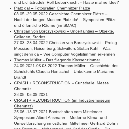
und Lichtstrudeln Rolf Lieberknecht – Haste mal ne Idee?
Platz da! – Fotografien Chemnitzer Plätze
08.05.-29.05.2022 Geschichte Chemnitzer Plätze –
Nacht der langen Museen Platz da! – Symposium Plätze
und öffentliche Räume (im SMAC)
Christian von Borczyskowski – Uncertainties – Objekte,
Collagen, Stories
27.03.-28.04.2022 Christian von Borczyskowski – Prolog:
Messiaen, Heisenberg, Schwitters Stefan Kahl – Was
singt denn da – Wie Computer Vogelstimmen erkennen
Thomas Müller – Das fliegende Klassenzimmer
24.09.2021-03.03.2022 Thomas Müller – Geschichte des
Schulstuhls Claudia Hentschel – Unbekannte Marianne
Brandt
CRASH + RECONSTRUCTION – Cunsthalle, Messe
Chemnitz
28.08.-05.09.2021
CRASH + RECONSTRUCTION (im Industriemuseum
Chemnitz)
25.06.-18.07.2021 Bootschaften vom Mittelmeer –
Symposium Albert Ansmann – Moderne Klima- und
Umweltforschung im östlichen Mittelmeer Gerhard Dohrn
van Rossum – Mohammed und Karl der Große – Die