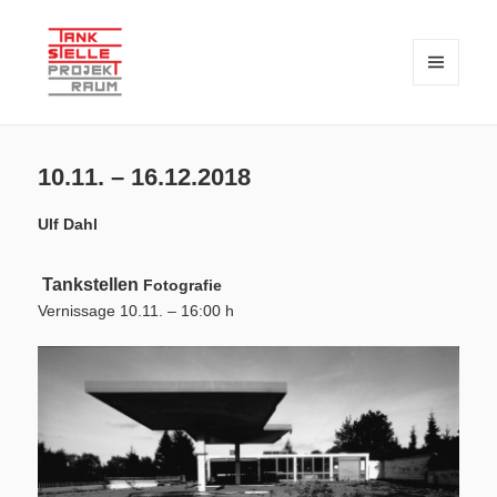
MENÜ
UND
WIDGETS
TANKSTELLE PROJEKTRAUM – seit 2018 eine private Initiative zur
TANKSTELLE PROJEKTRAUM
Verknüpfung von Kunst und Wissenschaft
10.11. – 16.12.2018
Ulf Dahl
Tankstellen
Fotografie
Vernissage 10.11. – 16:00 h