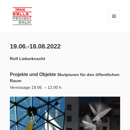
MENÜ
UND
WIDGETS
TANKSTELLE PROJEKTRAUM – seit 2018 eine private Initiative zur
TANKSTELLE PROJEKTRAUM
Verknüpfung von Kunst und Wissenschaft
19.06.-18.08.2022
Rolf Lieberknecht
Projekte und Objekte
Skulpturen für den öffentlichen
Raum
Vernissage 19.06. – 12:00 h