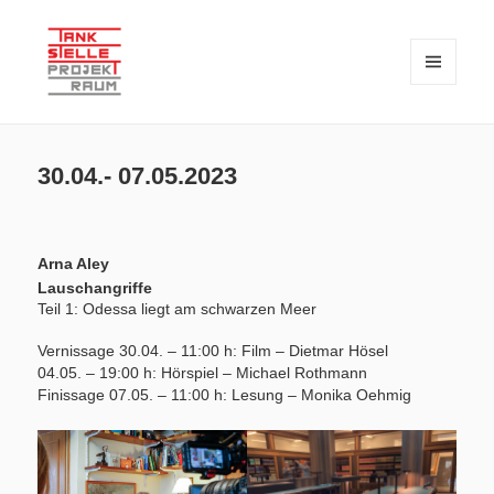
MENÜ
UND
WIDGETS
TANKSTELLE PROJEKTRAUM – seit 2018 eine private Initiative zur
TANKSTELLE PROJEKTRAUM
Verknüpfung von Kunst und Wissenschaft
30.04.- 07.05.2023
Arna Aley
Lauschangriffe
Teil 1: Odessa liegt am schwarzen Meer
Vernissage 30.04. – 11:00 h: Film – Dietmar Hösel
04.05. – 19:00 h: Hörspiel – Michael Rothmann
Finissage 07.05. – 11:00 h: Lesung – Monika Oehmig