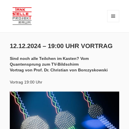
MENÜ
UND
WIDGETS
TANKSTELLE PROJEKTRAUM – seit 2018 eine private Initiative zur
TANKSTELLE PROJEKTRAUM
Verknüpfung von Kunst und Wissenschaft
12.12.2024 – 19:00 UHR VORTRAG
Sind noch alle Teilchen im Kasten? Vom
Quantensprung zum TV-Bildschirm
Vortrag von Prof. Dr. Christian von Borczyskowski
Vortrag 19:00 Uhr