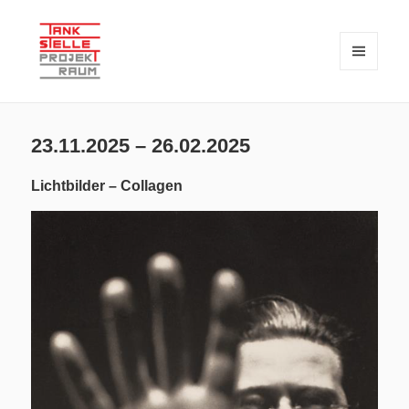
MENÜ
UND
WIDGETS
TANKSTELLE PROJEKTRAUM – seit 2018 eine private Initiative zur
TANKSTELLE PROJEKTRAUM
Verknüpfung von Kunst und Wissenschaft
23.11.2025 – 26.02.2025
Lichtbilder – Collagen